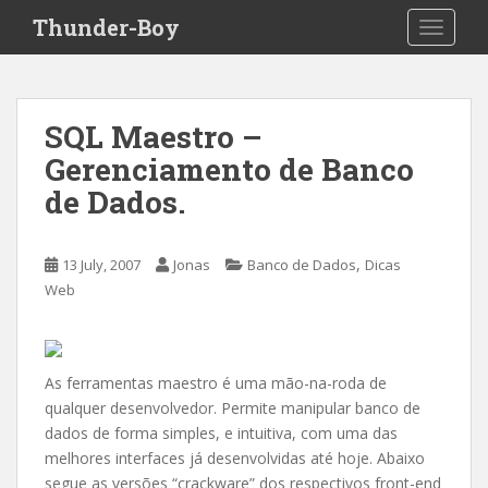
S
Thunder-Boy
TOGGLE
k
i
p
t
SQL Maestro –
o
Gerenciamento de Banco
m
a
de Dados.
i
n
c
,
13 July, 2007
Jonas
Banco de Dados
Dicas
o
Web
n
t
e
As ferramentas maestro é uma mão-na-roda de
n
qualquer desenvolvedor. Permite manipular banco de
t
dados de forma simples, e intuitiva, com uma das
melhores interfaces já desenvolvidas até hoje. Abaixo
segue as versões “crackware” dos respectivos front-end