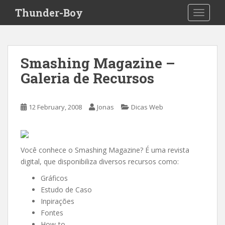
S
Thunder-Boy
TOGGLE
k
i
p
t
Smashing Magazine –
o
Galeria de Recursos
m
a
i
12 February, 2008
Jonas
Dicas Web
n
c
o
n
Você conhece o Smashing Magazine? É uma revista
t
digital, que disponibiliza diversos recursos como:
e
Gráficos
n
Estudo de Caso
t
Inpirações
Fontes
How-to