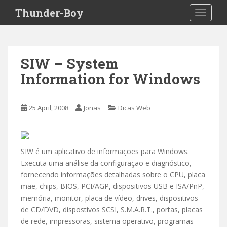
S
Thunder-Boy
TOGGLE
k
i
p
t
SIW – System
o
Information for Windows
m
a
i
25 April, 2008
Jonas
Dicas Web
n
c
o
n
SIW é um aplicativo de informações para Windows.
t
Executa uma análise da configuração e diagnóstico,
e
fornecendo informações detalhadas sobre o CPU, placa
n
mãe, chips, BIOS, PCI/AGP, dispositivos USB e ISA/PnP,
t
memória, monitor, placa de vídeo, drives, dispositivos
de CD/DVD, dispostivos SCSI, S.M.A.R.T., portas, placas
de rede, impressoras, sistema operativo, programas