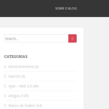
SOBRE O BLOG!
Search
for:
CATEGORIAS
WooCommerce
(2)
MacOS
(3)
Ajax – Web 2.0
(49)
Artigos
(147)
Banco de Dados
(54)