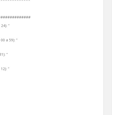
##############
24): ”
00 a 59): ”
1): ”
12): ”