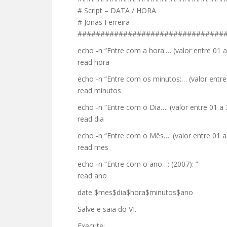
# Script – DATA / HORA
# Jonas Ferreira
################################
echo -n “Entre com a hora:… (valor entre 01 a 
read hora
echo -n “Entre com os minutos:… (valor entre 
read minutos
echo -n “Entre com o Dia…: (valor entre 01 a 3
read dia
echo -n “Entre com o Mês…: (valor entre 01 a 
read mes
echo -n “Entre com o ano…: (2007): ”
read ano
date $mes$dia$hora$minutos$ano
Salve e saia do VI.
Execute: