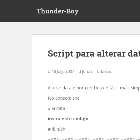
S
Thunder-Boy
k
i
p
t
o
m
Script para alterar d
a
i
n
18 July, 2007
Jonas
Linux
c
o
Alterar data e hora do Linux é fácil, mais simp
n
t
No console shel:
e
# vi data
n
t
insira este código:
#!/bin/sh
################################