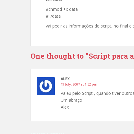
#chmod +x data
# ./data
vai pedir as informações do script, no final el
One thought to “Script para a
ALEX
19 July, 2007 at 1:52 pm
Valeu pelo Script , quando tiver outr
Um abraço
Alex