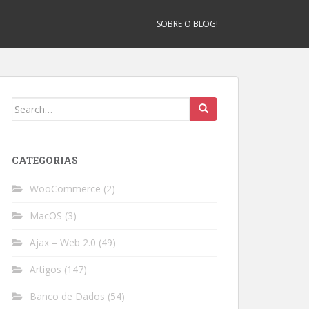
SOBRE O BLOG!
Search
for:
CATEGORIAS
WooCommerce
(2)
MacOS
(3)
Ajax – Web 2.0
(49)
Artigos
(147)
Banco de Dados
(54)