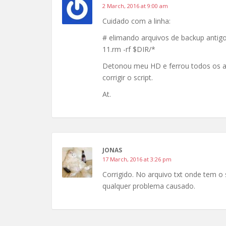
2 March, 2016 at 9:00 am
Cuidado com a linha:
# elimando arquivos de backup antig
11.rm -rf $DIR/*
Detonou meu HD e ferrou todos os arq
corrigir o script.
At.
JONAS
17 March, 2016 at 3:26 pm
Corrigido. No arquivo txt onde tem o 
qualquer problema causado.