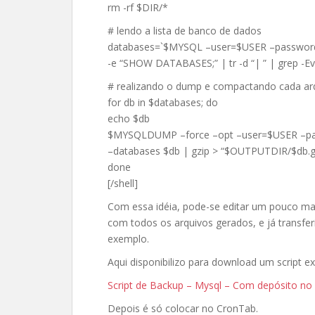
rm -rf $DIR/*
# lendo a lista de banco de dados
databases=`$MYSQL –user=$USER –passwo
-e “SHOW DATABASES;” | tr -d “| ” | grep -E
# realizando o dump e compactando cada ar
for db in $databases; do
echo $db
$MYSQLDUMP –force –opt –user=$USER –
–databases $db | gzip > “$OUTPUTDIR/$db.g
done
[/shell]
Com essa idéia, pode-se editar um pouco ma
com todos os arquivos gerados, e já transfer
exemplo.
Aqui disponibilizo para download um script e
Script de Backup – Mysql – Com depósito no
Depois é só colocar no CronTab.