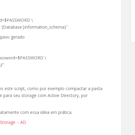
rd=$PASSWORD \
v ‘(Database|information_schema)’`
quivo gerado
password=$PASSWORD \
z”
is este script, como por exemplo compactar a pasta
ir para seu storage com Active Directory, por
xatamente com essa idéia em prática.
 Storage – AD