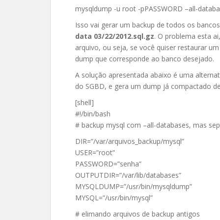
mysqldump -u root -pPASSWORD –all-database
Isso vai gerar um backup de todos os banc
data 03/22/2012.sql.gz
. O problema esta ai
arquivo, ou seja, se você quiser restaurar u
dump que corresponde ao banco desejado.
A solução apresentada abaixo é uma alternati
do SGBD, e gera um dump já compactado de
[shell]
#!/bin/bash
# backup mysql com –all-databases, mas se
DIR=”/var/arquivos_backup/mysql”
USER=”root”
PASSWORD=”senha”
OUTPUTDIR=”/var/lib/databases”
MYSQLDUMP=”/usr/bin/mysqldump”
MYSQL=”/usr/bin/mysql”
# elimando arquivos de backup antigos