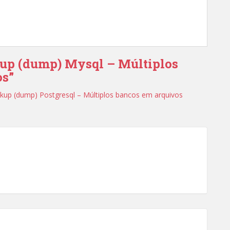
ckup (dump) Mysql – Múltiplos
os”
ckup (dump) Postgresql – Múltiplos bancos em arquivos