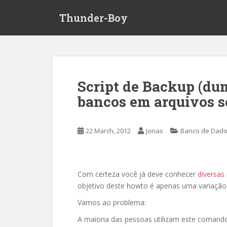
S
Thunder-Boy
k
i
p
t
o
m
Script de Backup (du
a
bancos em arquivos 
i
n
c
22 March, 2012
Jonas
Banco de Dad
o
n
t
e
Com certeza você já deve conhecer
diversas
n
objetivo deste howto é apenas uma variação 
t
Vamos ao problema:
A maioria das pessoas utilizam este comand