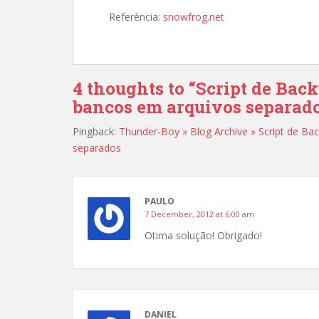
Referência:
snowfrog.net
4 thoughts to “Script de Ba
bancos em arquivos separad
Pingback:
Thunder-Boy » Blog Archive » Script de Ba
separados
PAULO
7 December, 2012 at 6:00 am
Otima solução! Obrigado!
DANIEL