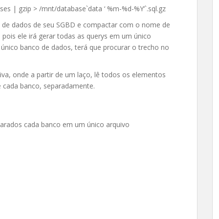
s | gzip > /mnt/database`data ‘ %m-%d-%Y’`.sql.gz
os de dados de seu SGBD e compactar com o nome de
, pois ele irá gerar todas as querys em um único
m único banco de dados, terá que procurar o trecho no
va, onde a partir de um laço, lê todos os elementos
 cada banco, separadamente.
parados cada banco em um único arquivo