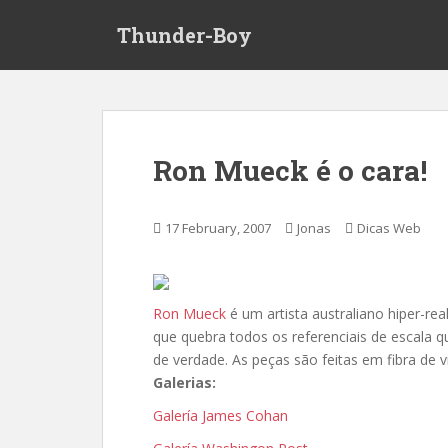
S
Thunder-Boy
k
i
p
t
o
m
Ron Mueck é o cara!
a
i
n
17 February, 2007
Jonas
Dicas Web
c
o
n
t
Ron Mueck
é um artista australiano hiper-re
e
que quebra todos os referenciais de escala
n
de verdade. As peças são feitas em fibra de vidr
t
Galerias:
Galería James Cohan