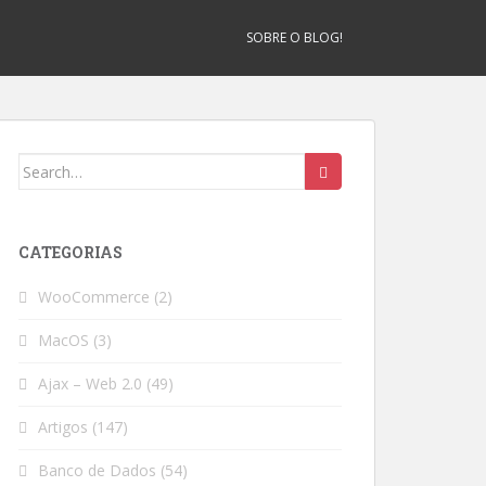
SOBRE O BLOG!
Search
for:
CATEGORIAS
WooCommerce
(2)
MacOS
(3)
Ajax – Web 2.0
(49)
Artigos
(147)
Banco de Dados
(54)