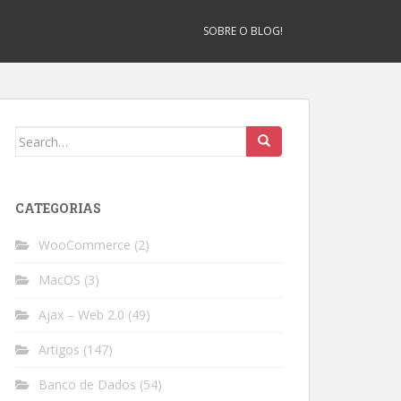
SOBRE O BLOG!
Search
for:
CATEGORIAS
WooCommerce
(2)
MacOS
(3)
Ajax – Web 2.0
(49)
Artigos
(147)
Banco de Dados
(54)