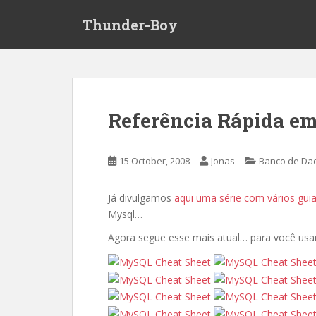
S
Thunder-Boy
k
i
p
t
o
m
Referência Rápida e
a
i
n
15 October, 2008
Jonas
Banco de Da
c
o
Já divulgamos
aqui uma série com vários guia
n
Mysql…
t
e
Agora segue esse mais atual… para você us
n
t