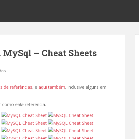
m MySql – Cheat Sheets
dos
s de referências
, e
aqui também
, inclusive alguns em
ar como
cola
referência.