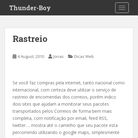
S
Thunder-Boy
TOGGLE
k
i
p
t
Rastreio
o
m
a
4 August, 2010
Jonas
Dicas Web
i
n
c
o
Se você faz compras pela internet, tanto nacional como
n
internacional, com certeza deve utilizar o serviço de
t
rastreio de encomendas dos correios, porém indico
e
dois sites que ajudam a monitorar seus pacotes
n
transportados pelos Correios de forma bem mais
t
completa, com notificação por email, feed RSS,
twitter…. mostra até o caminho que seu pacote esta
percorrendo utilizando o google maps, simplesmente