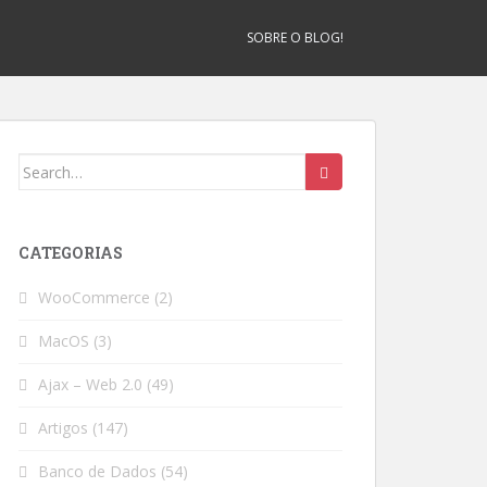
SOBRE O BLOG!
Search
for:
CATEGORIAS
WooCommerce
(2)
MacOS
(3)
Ajax – Web 2.0
(49)
Artigos
(147)
Banco de Dados
(54)