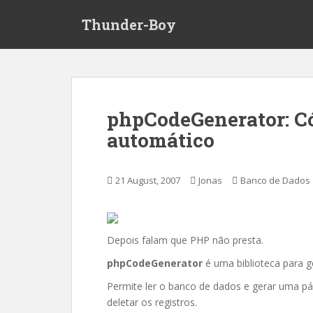
S
Thunder-Boy
k
i
p
t
o
m
phpCodeGenerator: Có
a
automático
i
n
c
21 August, 2007
Jonas
Banco de Dados
o
n
t
e
Depois falam que PHP não presta.
n
phpCodeGenerator
é uma biblioteca para g
t
Permite ler o banco de dados e gerar uma pági
deletar os registros.