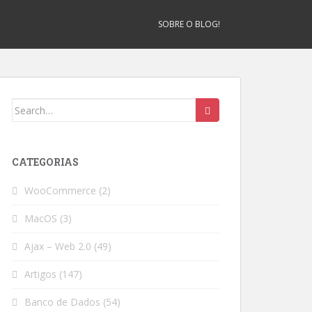
SOBRE O BLOG!
Search
for:
CATEGORIAS
WooCommerce
(2)
MacOS
(3)
Ajax – Web 2.0
(49)
Artigos
(147)
Banco de Dados
(54)