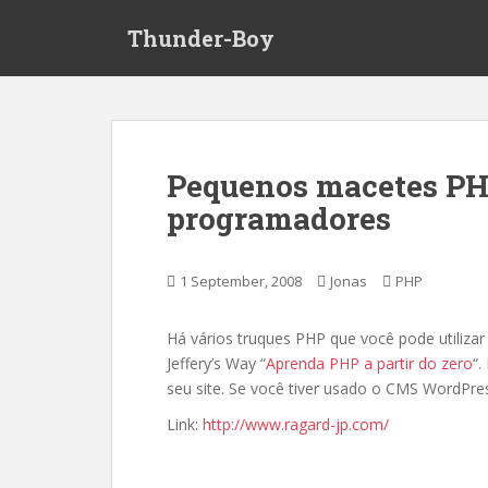
S
Thunder-Boy
k
i
p
t
o
m
Pequenos macetes PH
a
programadores
i
n
c
1 September, 2008
Jonas
PHP
o
n
t
Há vários truques PHP que você pode utilizar
e
Jeffery’s Way “
Aprenda PHP a partir do zero
“.
n
seu site. Se você tiver usado o CMS WordPre
t
Link:
http://www.ragard-jp.com/