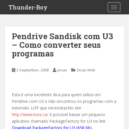
S
Thunder-Boy
TOGGLE
k
i
p
t
Pendrive Sandisk com U3
o
– Como converter seus
m
a
programas
i
n
c
2 September, 2008
Jonas
Dicas Web
o
n
t
Esta é uma excelente dica para quem utiliza um
e
Pendrive com U3 e não encontrou os programas com a
n
extensão .U3P que necessitasNo site
t
http://www.eure.ca/
é possível baixar um pequeno
aplicativo chamado PackageFactory for U3 no link
Download PackageFactory for U3 (658 Kb)
.