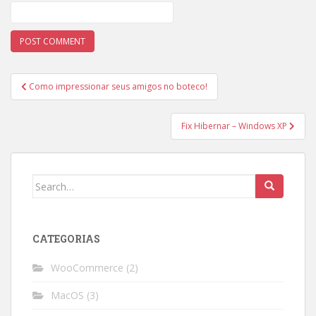
Post
Como impressionar seus amigos no boteco!
navigation
Fix Hibernar – Windows XP
Search
for:
CATEGORIAS
WooCommerce
(2)
MacOS
(3)