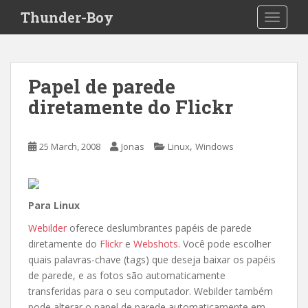
S
Thunder-Boy
TOGGLE
k
i
p
t
Papel de parede
o
diretamente do Flickr
m
a
i
,
25 March, 2008
Jonas
Linux
Windows
n
c
o
n
Para Linux
t
Webilder
oferece deslumbrantes papéis de parede
e
diretamente do
Flickr
e
Webshots
. Você pode escolher
n
quais palavras-chave (tags) que deseja baixar os papéis
t
de parede, e as fotos são automaticamente
transferidas para o seu computador. Webilder também
pode alterar o papel de parede automaticamente em