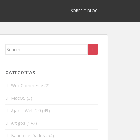
SOBRE O BLOG!
Search
for:
CATEGORIAS
WooCommerce
(2)
MacOS
(3)
Ajax – Web 2.0
(49)
Artigos
(147)
Banco de Dados
(54)