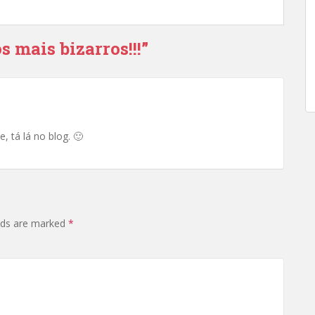
 mais bizarros!!!”
, tá lá no blog. 🙂
elds are marked
*