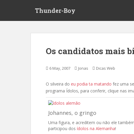
S
Thunder-Boy
k
i
p
t
o
m
Os candidatos mais bi
a
i
n
6 May, 2007
Jonas
Dicas Web
c
o
O silveira do
eu podia ta matando
fez uma se
n
programa Ídolos, para conferir, clique nas im
t
e
n
Johannes, o gringo
t
Uma figura, e acreditem ou não ele també
participou dos
ídolos na Alemanha
!