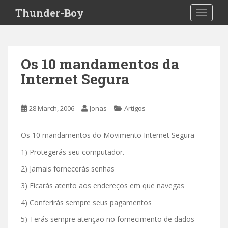
S
Thunder-Boy
TOGGLE
k
i
p
t
Os 10 mandamentos da
o
Internet Segura
m
a
i
28 March, 2006
Jonas
Artigos
n
c
o
Os 10 mandamentos do Movimento Internet Segura
n
1) Protegerás seu computador.
t
2) Jamais fornecerás senhas
e
n
3) Ficarás atento aos endereços em que navegas
t
4) Conferirás sempre seus pagamentos
5) Terás sempre atenção no fornecimento de dados