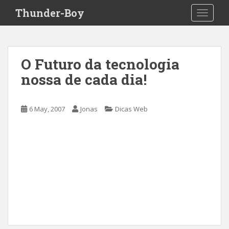
S
Thunder-Boy
TOGGLE
k
i
p
t
O Futuro da tecnologia
o
nossa de cada dia!
m
a
i
6 May, 2007
Jonas
Dicas Web
n
c
o
n
t
e
n
t