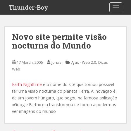
S
Thunder-Boy
TOGGLE
k
i
p
t
Novo site permite visão
o
nocturna do Mundo
m
a
i
,
17 March, 2006
Jonas
Ajax - Web 2.0
Dicas
n
Web
c
o
n
Earth Nighttime
é o nome do site que tornou possível
t
ter uma visão nocturna do planeta Terra. A inovação é
e
de um jovem húngaro, que pegou na famosa aplicação
n
«Google Earth» e a transformou de forma a podermos
t
ver imagens do mundo