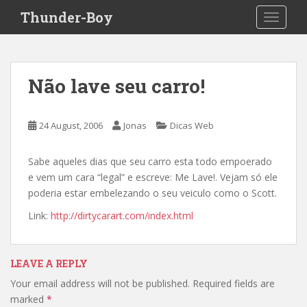
S
Thunder-Boy
TOGGLE
k
i
p
t
Não lave seu carro!
o
m
a
24 August, 2006
Jonas
Dicas Web
i
n
Sabe aqueles dias que seu carro esta todo empoerado
c
e vem um cara “legal” e escreve: Me Lave!. Vejam só ele
o
poderia estar embelezando o seu veiculo como o Scott.
n
t
Link:
http://dirtycarart.com/index.html
e
n
t
LEAVE A REPLY
Your email address will not be published.
Required fields are
marked
*