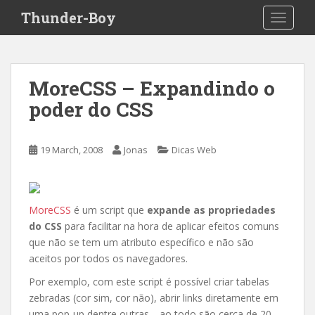
S
Thunder-Boy
TOGGLE
k
i
p
t
MoreCSS – Expandindo o
o
poder do CSS
m
a
i
19 March, 2008
Jonas
Dicas Web
n
c
o
n
MoreCSS
é um script que
expande as propriedades
t
do CSS
para facilitar na hora de aplicar efeitos comuns
e
que não se tem um atributo específico e não são
n
aceitos por todos os navegadores.
t
Por exemplo, com este script é possível criar tabelas
zebradas (cor sim, cor não), abrir links diretamente em
uma pop-up dentre outras… ao todo são cerca de 20