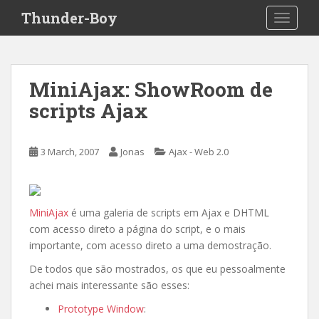
S
Thunder-Boy
TOGGLE
k
i
p
t
MiniAjax: ShowRoom de
o
scripts Ajax
m
a
i
3 March, 2007
Jonas
Ajax - Web 2.0
n
c
o
n
MiniAjax
é uma galeria de scripts em Ajax e DHTML
t
com acesso direto a página do script, e o mais
e
importante, com acesso direto a uma demostração.
n
De todos que são mostrados, os que eu pessoalmente
t
achei mais interessante são esses:
Prototype Window
: