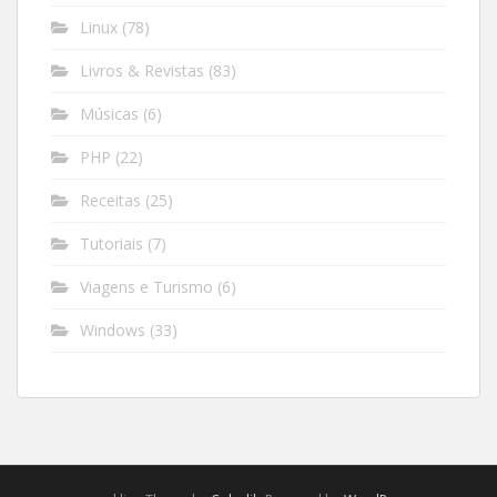
Linux
(78)
Livros & Revistas
(83)
Músicas
(6)
PHP
(22)
Receitas
(25)
Tutoriais
(7)
Viagens e Turismo
(6)
Windows
(33)