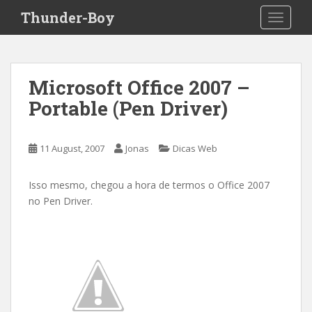
S
Thunder-Boy
TOGGLE
k
i
p
t
Microsoft Office 2007 –
o
Portable (Pen Driver)
m
a
i
11 August, 2007
Jonas
Dicas Web
n
c
o
Isso mesmo, chegou a hora de termos o Office 2007
n
no Pen Driver.
t
e
n
t