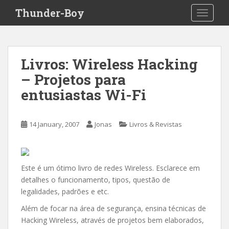
S
Thunder-Boy
TOGGLE
k
i
p
t
Livros: Wireless Hacking
o
– Projetos para
m
a
entusiastas Wi-Fi
i
n
c
14 January, 2007
Jonas
Livros & Revistas
o
n
t
Este é um ótimo livro de redes Wireless. Esclarece em
e
detalhes o funcionamento, tipos, questão de
n
legalidades, padrões e etc.
t
Além de focar na área de segurança, ensina técnicas de
Hacking Wireless, através de projetos bem elaborados,