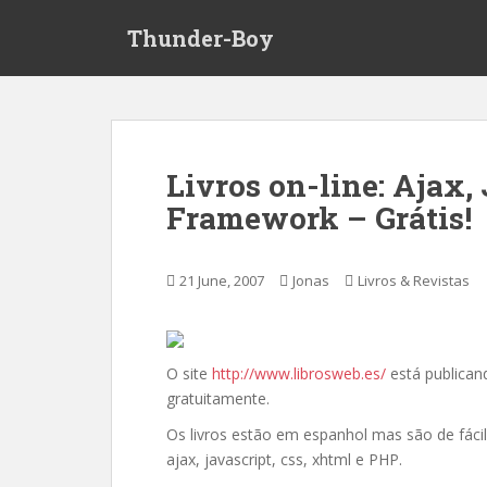
S
Thunder-Boy
k
i
p
t
o
m
Livros on-line: Ajax
a
Framework – Grátis!
i
n
c
21 June, 2007
Jonas
Livros & Revistas
o
n
t
e
O site
http://www.librosweb.es/
está publicand
n
gratuitamente.
t
Os livros estão em espanhol mas são de fácil
ajax, javascript, css, xhtml e PHP.