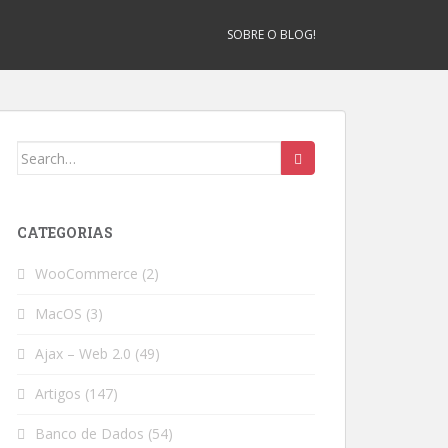
SOBRE O BLOG!
Search
for:
CATEGORIAS
WooCommerce
(2)
MacOS
(3)
Ajax – Web 2.0
(49)
Artigos
(147)
Banco de Dados
(54)