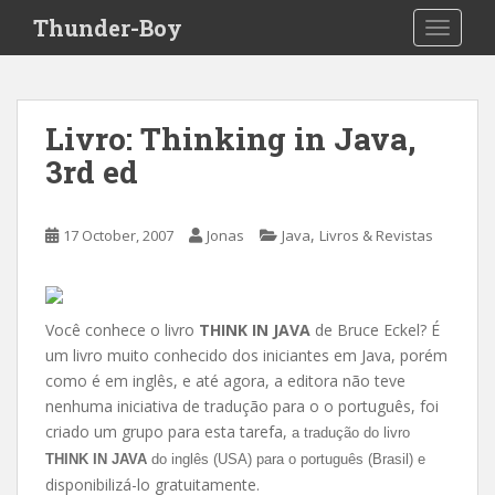
S
Thunder-Boy
TOGGLE
k
i
p
t
Livro: Thinking in Java,
o
3rd ed
m
a
i
,
17 October, 2007
Jonas
Java
Livros & Revistas
n
c
o
n
Você conhece o livro
THINK IN JAVA
de Bruce Eckel? É
t
um livro muito conhecido dos iniciantes em Java, porém
e
como é em inglês, e até agora, a editora não teve
n
nenhuma iniciativa de tradução para o o português, foi
t
criado um grupo para esta tarefa,
a tradução do livro
THINK IN JAVA
do inglês (USA) para o português (Brasil) e
disponibilizá-lo gratuitamente.