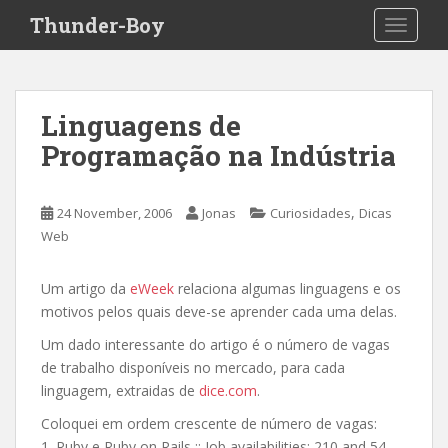
S
Thunder-Boy
TOGGLE
k
i
p
t
Linguagens de
o
Programação na Indústria
m
a
i
,
24 November, 2006
Jonas
Curiosidades
Dicas
n
Web
c
o
n
Um artigo da
eWeek
relaciona algumas linguagens e os
t
motivos pelos quais deve-se aprender cada uma delas.
e
Um dado interessante do artigo é o número de vagas
n
de trabalho disponíveis no mercado, para cada
t
linguagem, extraidas de
dice.com
.
Coloquei em ordem crescente de número de vagas:
1. Ruby e Ruby on Rails :: Job availabilities: 210 and 54,