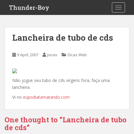
S
Thunder-Boy
TOGGLE
k
i
p
t
Lancheira de tubo de cds
o
m
a
9 April, 2007
Jonas
Dicas Web
i
n
c
o
Não jogue seu tubo de cds virgens fora, faça uma
n
lancheira.
t
Vi no
eupodiatamatando.com
e
n
t
One thought to “Lancheira de tubo
de cds”