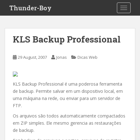
S
Thunder-Boy
TOGGLE
k
i
p
t
KLS Backup Professional
o
m
a
29 August, 2007
Jonas
Dicas Web
i
n
c
o
KLS Backup Professional é uma poderosa ferramenta
n
de backup. Permite salvar em um dispositivo local, em
t
uma máquina na rede, ou enviar para um servidor de
e
FTP.
n
Os arquivos são todos automaticamente compactados
t
em ZIP simples. Ele mesmo gerencia as restaurações
de backup.