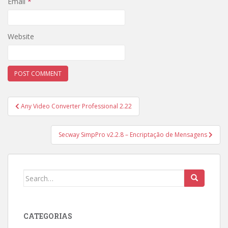
Email
*
Website
Post
Any Video Converter Professional 2.22
navigation
Secway SimpPro v2.2.8 – Encriptação de Mensagens
Search
for:
CATEGORIAS