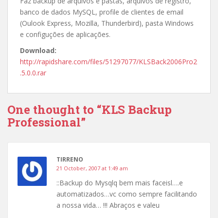
Faz backup de arquivos e pastas, arquivos de registro,
banco de dados MySQL, profile de clientes de email
(Oulook Express, Mozilla, Thunderbird), pasta Windows
e configuções de aplicações.
Download:
http://rapidshare.com/files/51297077/KLSBack2006Pro2
.5.0.0.rar
One thought to “KLS Backup
Professional”
TIRRENO
21 October, 2007 at 1:49 am
::Backup do Mysqlq bem mais faceisl….e
automatizados…vc como sempre facilitando
a nossa vida… !!! Abraços e valeu