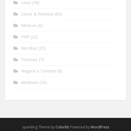
Linux
(78)
Livros & Revistas
(83)
Músicas
(6)
PHP
(22)
Receitas
(25)
Tutoriais
(7)
Viagens e Turismo
(6)
Windows
(33)
sparkling Theme by
Colorlib
Powered by
WordPress