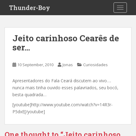
S
Thunder-Boy
TOGGLE
k
i
p
t
Jeito carinhoso Cearês de
o
ser…
m
a
i
10 September, 2010
Jonas
Curiosidades
n
c
o
Apresentadores do Fala Ceará discutem ao vivo….
n
nunca mais tinha ouvido esses palavriados, seu bocó,
t
besta quadrada…
e
[youtube]http://www.youtube.com/watch?v=14R3r-
n
P5dxE[/youtube]
t
One thought to “Jeito carinhoso