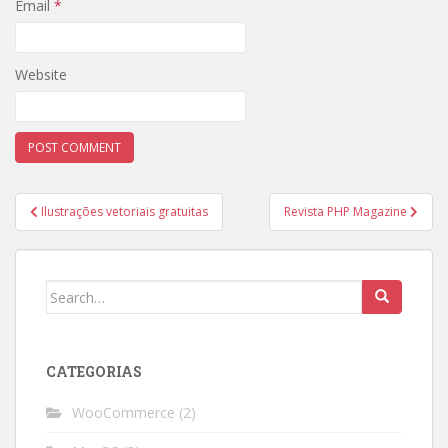
Email
*
Website
Post
Ilustrações vetoriais gratuitas
Revista PHP Magazine
navigation
Search
for:
CATEGORIAS
WooCommerce
(2)