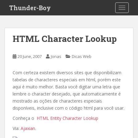
S
Thunder-Boy
TOGGLE
k
i
p
t
HTML Character Lookup
o
m
a
20 June, 2007
Jonas
Dicas Web
i
n
Com certeza existem diversos sites que disponibilizam
c
tabelas de characteres especiais em html, porém este
o
aqui é muito melhor. Basta você digitar uma letra que
n
lembre o character desejado, que automaticamente é
t
mostrado as oções de characteres especiais
e
disponíveis, inclusive com o código html para você usar.
n
t
Conheça o
HTML Entity Character Lookup
Via:
Ajaxian
.