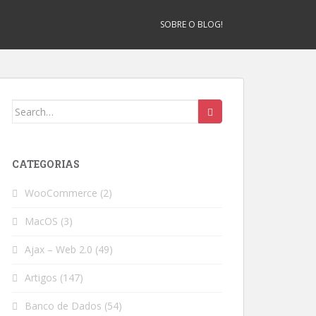
SOBRE O BLOG!
Search
for:
CATEGORIAS
WooCommerce
(2)
MacOS
(3)
Ajax – Web 2.0
(49)
Artigos
(147)
Banco de Dados
(54)