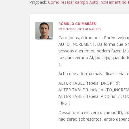
Pingback:
Como resetar campo Auto Increament no M
RÔMULO GUIMARÃES
29 October, 2011 at 6:45 am
Caro Jonas, ótimo post. Porém vejo
AUTO_INCREMENT. Da forma que o fez, 
pessoas querem ou podem fazer. Muit
faz para zerar o AI, ou seja, quando 
1.
Acho que a forma mais eficaz seria a 
ALTER TABLE `tabela` DROP `id`;
ALTER TABLE `tabela` AUTO_INCREM
ALTER TABLE `tabela` ADD `id` i
FIRST;
Dessa forma ele zera o campo ID, exclu
não serão sobrescritos, então depend