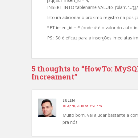
[sql]SET insert_id = 4;
INSERT INTO tablename VALUES (‘blah’, ‘…’);[/
Isto irá adicionar o próximo registro na posiç
SET insert_id = # (onde # é o valor do auto-
PS.: Só é eficaz para a inserções imediatas i
5 thoughts to “HowTo: MySQ
Increament”
EULEN
10 April, 2010 at 9:51 pm
Muito bom, vai ajudar bastante a corr
pra nós.