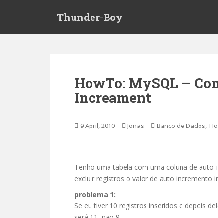
S
Thunder-Boy
k
i
p
t
o
m
HowTo: MySQL – Com
a
Increament
i
n
c
,
9 April, 2010
Jonas
Banco de Dados
Ho
o
n
t
e
Tenho uma tabela com uma coluna de auto-in
n
excluir registros o valor de auto incremento 
t
problema 1:
Se eu tiver 10 registros inseridos e depois de
será 11, não 9.