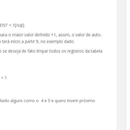
NT = 1[/sql]
para o maior valor definido +1, assim, o valor de auto-
 terá início a partir 9, no exemplo dado.
 se deseja de fato limpar todos os registros da tabela
 = 1
cluido alguns como o 4 e 5 e quero inserir próximo