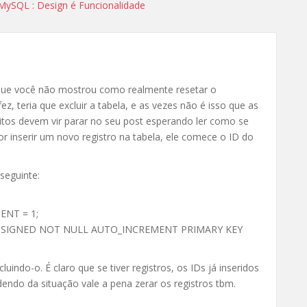
ySQL : Design é Funcionalidade
 que você não mostrou como realmente resetar o
teria que excluir a tabela, e as vezes não é isso que as
os devem vir parar no seu post esperando ler como se
for inserir um novo registro na tabela, ele comece o ID do
seguinte:
ENT = 1;
nt UNSIGNED NOT NULL AUTO_INCREMENT PRIMARY KEY
indo-o. É claro que se tiver registros, os IDs já inseridos
endo da situação vale a pena zerar os registros tbm.