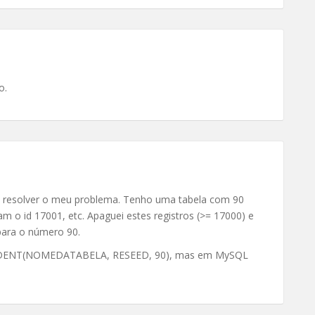
o.
i resolver o meu problema. Tenho uma tabela com 90
am o id 17001, etc. Apaguei estes registros (>= 17000) e
para o número 90.
CKIDENT(NOMEDATABELA, RESEED, 90), mas em MySQL