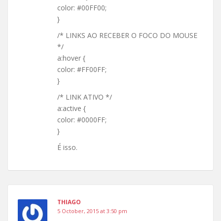
color: #00FF00;
}
/* LINKS AO RECEBER O FOCO DO MOUSE
*/
a:hover {
color: #FF00FF;
}
/* LINK ATIVO */
a:active {
color: #0000FF;
}
É isso.
THIAGO
5 October, 2015 at 3:50 pm