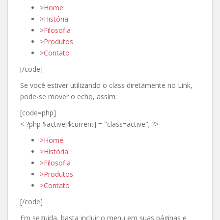
>
Home
>
História
>
Filosofia
>
Produtos
>
Contato
[/code]
Se você estiver utilizando o class diretamente no Link,
pode-se mover o echo, assim:
[code=php]
< ?php $active[$current] = "class=active"; ?>
>Home
>História
>Filosofia
>Produtos
>Contato
[/code]
Em seguida, basta incluir o menu em suas páginas e