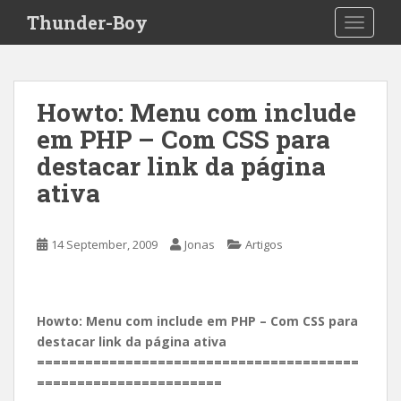
S
Thunder-Boy
TOGGLE
k
i
p
t
Howto: Menu com include
o
em PHP – Com CSS para
m
a
destacar link da página
i
ativa
n
c
o
14 September, 2009
Jonas
Artigos
n
t
e
n
Howto: Menu com include em PHP – Com CSS para
t
destacar link da página ativa
========================================
=======================