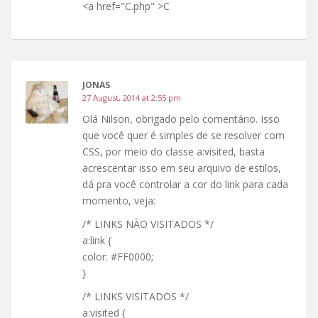
<a href="C.php" >C
JONAS
27 August, 2014 at 2:55 pm
Olá Nilson, obrigado pelo comentário. Isso
que você quer é simples de se resolver com
CSS, por meio do classe a:visited, basta
acrescentar isso em seu arquivo de estilos,
dá pra você controlar a cor do link para cada
momento, veja:
/* LINKS NÃO VISITADOS */
a:link {
color: #FF0000;
}
/* LINKS VISITADOS */
a:visited {