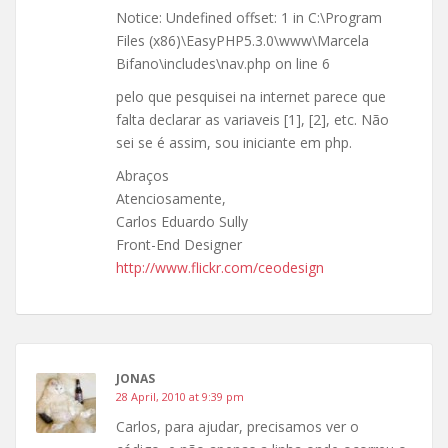
Notice: Undefined offset: 1 in C:\Program
Files (x86)\EasyPHP5.3.0\www\Marcela
Bifano\includes\nav.php on line 6
pelo que pesquisei na internet parece que
falta declarar as variaveis [1], [2], etc. Não
sei se é assim, sou iniciante em php.
Abraços
Atenciosamente,
Carlos Eduardo Sully
Front-End Designer
http://www.flickr.com/ceodesign
JONAS
28 April, 2010 at 9:39 pm
Carlos, para ajudar, precisamos ver o