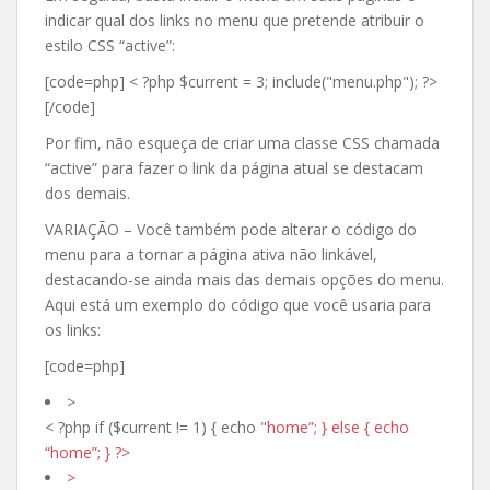
indicar qual dos links no menu que pretende atribuir o
estilo CSS “active”:
[code=php] < ?php $current = 3; include("menu.php"); ?>
[/code]
Por fim, não esqueça de criar uma classe CSS chamada
“active” para fazer o link da página atual se destacam
dos demais.
VARIAÇÃO – Você também pode alterar o código do
menu para a tornar a página ativa não linkável,
destacando-se ainda mais das demais opções do menu.
Aqui está um exemplo do código que você usaria para
os links:
[code=php]
>
< ?php if ($current != 1) { echo "
home”; } else { echo
“home”; } ?>
>