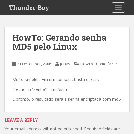
S
Thunder-Boy
TOGGLE
k
i
p
t
HowTo: Gerando senha
o
MD5 pelo Linux
m
a
i
21 December, 2006
Jonas
HowTo - Como fazer
n
c
o
Muito simples. Em um console, basta digitar:
n
# echo -n “senha” | md5sum
t
E pronto, o resultado será a senha encriptada com md5.
e
n
t
LEAVE A REPLY
Your email address will not be published.
Required fields are