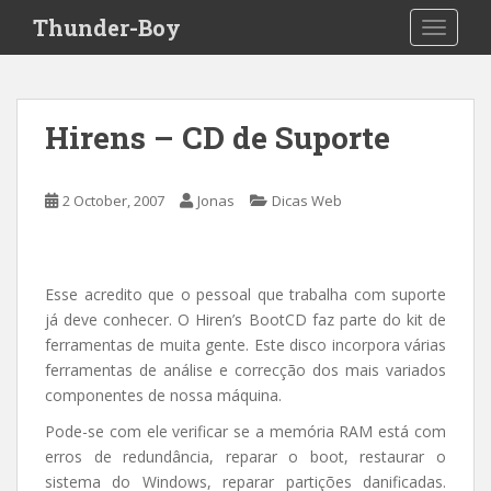
S
Thunder-Boy
TOGGLE
k
i
p
t
Hirens – CD de Suporte
o
m
a
2 October, 2007
Jonas
Dicas Web
i
n
c
o
Esse acredito que o pessoal que trabalha com suporte
n
já deve conhecer. O Hiren’s BootCD faz parte do kit de
t
ferramentas de muita gente. Este disco incorpora várias
e
ferramentas de análise e correcção dos mais variados
n
componentes de nossa máquina.
t
Pode-se com ele verificar se a memória RAM está com
erros de redundância, reparar o boot, restaurar o
sistema do Windows, reparar partições danificadas.