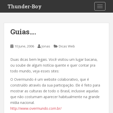
S
Thunder-Boy
TOGGLE
k
i
p
t
Guias….
o
m
a
10 June, 2006
Jonas
Dicas Web
i
n
Duas dicas bem legais. Você visitou um lugar bacana,
c
ou soube de algum notícia quente e quer contar pra
o
todo mundo, veja esses sites:
n
t
O Overmundo é um website colaborativo, que é
e
construído através da sua participação. Ele é feito para
n
mostrar as culturas de todo o Brasil, inclusive aquelas
t
que não costumam aparecer habitualmente na grande
mídia nacional.
http://www.overmundo.com.br/