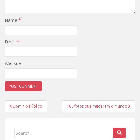
Name
*
Email
*
Website
Post
Domínio Público
100 fotos que mudaram o mundo
navigation
Search
for: