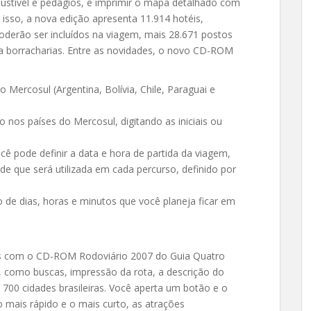
ustível e pedágios, e imprimir o mapa detalhado com
isso, a nova edição apresenta 11.914 hotéis,
poderão ser incluídos na viagem, mais 28.671 postos
 a borracharias. Entre as novidades, o novo CD-ROM
 Mercosul (Argentina, Bolívia, Chile, Paraguai e
to nos países do Mercosul, digitando as iniciais ou
ê pode definir a data e hora de partida da viagem,
de que será utilizada em cada percurso, definido por
 de dias, horas e minutos que você planeja ficar em
les com o CD-ROM Rodoviário 2007 do Guia Quatro
s, como buscas, impressão da rota, a descrição do
e 700 cidades brasileiras. Você aperta um botão e o
 mais rápido e o mais curto, as atrações