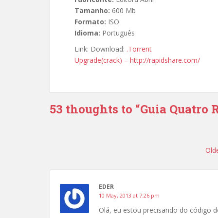
Tamanho:
600 Mb
Formato:
ISO
Idioma:
Português
Link: Download:
.Torrent
Upgrade(crack) –
http://rapidshare.com/
53 thoughts to “Guia Quatro 
Comment
navigation
Old
EDER
10 May, 2013 at 7:26 pm
Olá, eu estou precisando do código d