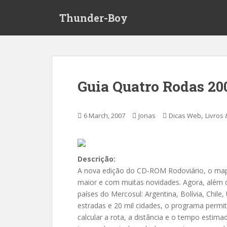
S
Thunder-Boy
k
i
p
t
o
m
Guia Quatro Rodas 20
a
i
n
,
6 March, 2007
Jonas
Dicas Web
Livros 
c
o
n
t
Descrição:
e
A nova edição do CD-ROM Rodoviário, o mapa
n
maior e com muitas novidades. Agora, além d
t
países do Mercosul: Argentina, Bolívia, Chil
estradas e 20 mil cidades, o programa permi
calcular a rota, a distância e o tempo estima