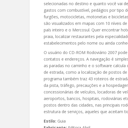
selecionadas no destino e quanto você vai d
gastos com combustível, pedágios por tipo d
furgões, motocicletas, motonetas e bicicleta
são visualizados em mapas com 10 níveis de
país inteiro e o Mercosul. Quer encontrar h
praia, localizar restaurantes pela especialida
estabelecimentos pelo nome ou ainda conhece
O usuário do CD-ROM Rodoviário 2007 pode g
contatos e endereços. A navegação é simple
as paradas no caminho e o software calcula 
de estrada, como a localização de postos de 
programa também traz 43 roteiros de estrada
da pista, tráfego, precauções e a hospedagem
concessionárias de veículos, locadoras de veí
aeroportos, bancos, hospitais, rodoviárias 
postos dentro das cidades, nas principais r
estrutura de serviços, aqueles que aceitam t
Estilo:
Guia
Fabricante:
Editora Abril