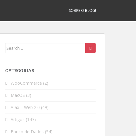
SOBRE O BLOG!
Search
for:
CATEGORIAS
WooCommerce
(2)
MacOS
(3)
Ajax – Web 2.0
(49)
Artigos
(147)
Banco de Dados
(54)