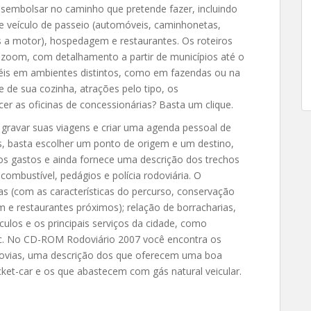
esembolsar no caminho que pretende fazer, incluindo
e veículo de passeio (automóveis, caminhonetas,
s a motor), hospedagem e restaurantes. Os roteiros
 zoom, com detalhamento a partir de municípios até o
otéis em ambientes distintos, como em fazendas ou na
de de sua cozinha, atrações pelo tipo, os
r as oficinas de concessionárias? Basta um clique.
ravar suas viagens e criar uma agenda pessoal de
s, basta escolher um ponto de origem e um destino,
os gastos e ainda fornece uma descrição dos trechos
combustível, pedágios e polícia rodoviária. O
s (com as características do percurso, conservação
 e restaurantes próximos); relação de borracharias,
culos e os principais serviços da cidade, como
etc. No CD-ROM Rodoviário 2007 você encontra os
odovias, uma descrição dos que oferecem uma boa
icket-car e os que abastecem com gás natural veicular.