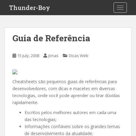
S
Thunder-Boy
TOGGLE
k
i
p
t
Guia de Referência
o
m
a
15 July, 2008
Jonas
Dicas Web
i
n
c
o
Cheatsheets são pequenos guias de referências para
n
desenvolvedores, com dicas e macetes em diversas
t
tecnologias, onde você pode aprender ou tirar dúvidas
e
rapidamente.
n
Escritos pelos melhores autores em cada uma
t
das tecnologias;
Informações confiáveis sobre os grandes temas
de desenvolvimento da atualidade;