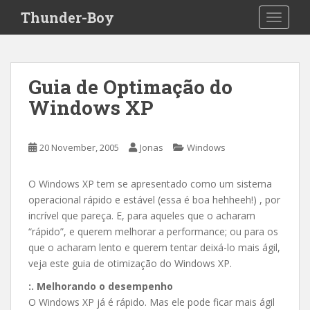
S
Thunder-Boy
TOGGLE
k
i
p
t
Guia de Optimação do
o
Windows XP
m
a
i
20 November, 2005
Jonas
Windows
n
c
o
O Windows XP tem se apresentado como um sistema
n
operacional rápido e estável (essa é boa hehheeh!) , por
t
incrível que pareça. E, para aqueles que o acharam
e
“rápido”, e querem melhorar a performance; ou para os
n
que o acharam lento e querem tentar deixá-lo mais ágil,
t
veja este guia de otimização do Windows XP.
:. Melhorando o desempenho
O Windows XP já é rápido. Mas ele pode ficar mais ágil