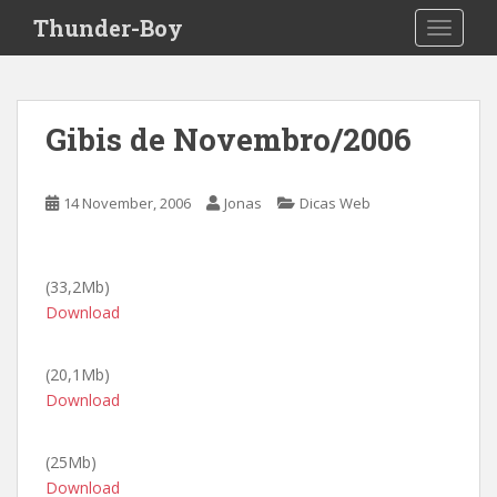
S
Thunder-Boy
TOGGLE
k
i
p
t
Gibis de Novembro/2006
o
m
a
14 November, 2006
Jonas
Dicas Web
i
n
c
(33,2Mb)
o
Download
n
t
e
(20,1Mb)
n
Download
t
(25Mb)
Download