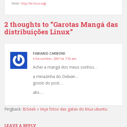
Fonte:
http://br-linux.org/
2 thoughts to “Garotas Mangá das
distribuições Linux”
FABIANO CARBONI
6 December, 2007 at 7:33 am
Achei a mangá dos meus sonhos…
a minazinha do Debian…
gostei do post…
abs….
Pingback:
BrSeek » Veja fotos das gatas do linux ubuntu.
LEAVE A REPLY