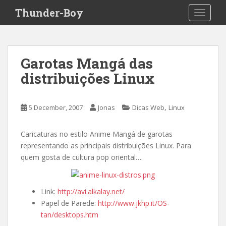
S
Thunder-Boy
TOGGLE
k
i
p
t
Garotas Mangá das
o
distribuições Linux
m
a
i
,
5 December, 2007
Jonas
Dicas Web
Linux
n
c
o
Caricaturas no estilo Anime Mangá de garotas
n
representando as principais distribuições Linux. Para
t
quem gosta de cultura pop oriental….
e
n
t
Link:
http://avi.alkalay.net/
Papel de Parede:
http://www.jkhp.it/OS-
tan/desktops.htm