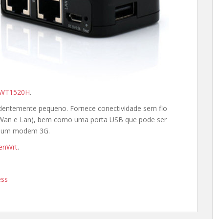
 WT1520H
.
dentemente pequeno. Fornece conectividade sem fio
 (Wan e Lan), bem como uma porta USB que pode ser
r um modem 3G.
enWrt
.
ess