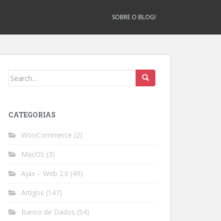
SOBRE O BLOG!
Search
for:
CATEGORIAS
WooCommerce
(2)
MacOS
(3)
Ajax – Web 2.0
(49)
Artigos
(147)
Banco de Dados
(54)