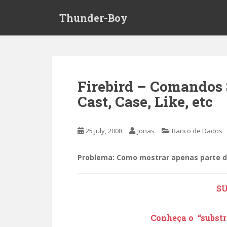
S
Thunder-Boy
k
i
p
t
o
m
Firebird – Comandos 
a
Cast, Case, Like, etc
i
n
c
25 July, 2008
Jonas
Banco de Dados
o
n
t
Problema:
Como mostrar apenas parte d
e
n
S
t
Conheça o “substri