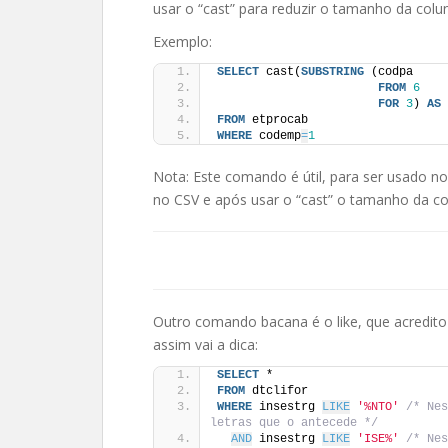
usar o “cast” para reduzir o tamanho da colu
Exemplo:
SELECT
 cast(
SUBSTRING
 (codpa
FROM
6
FOR
3
) 
AS
 
FROM
 etprocab
WHERE
 codemp
=
1
Nota: Este comando é útil, para ser usado no 
no CSV e após usar o “cast” o tamanho da c
Outro comando bacana é o like, que acredi
assim vai a dica:
SELECT
 *
FROM
 dtclifor
WHERE
 insestrg 
LIKE
'%NTO'
/* Nes
letras que o antecede */
AND
 insestrg 
LIKE
'ISE%'
/* Nes