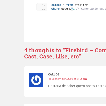
select
 * 
from
 dtclifor
where
 codemp
=
1
/* Comentário qual
4 thoughts to “Firebird – Co
Cast, Case, Like, etc”
CARLOS
18 September, 2008 at 8:12 pm
Gostaria de saber quem postou este