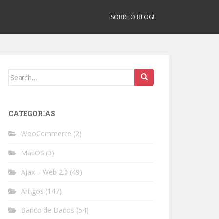
SOBRE O BLOG!
Search
for:
CATEGORIAS
WooCommerce
(2)
MacOS
(3)
Ajax – Web 2.0
(49)
Artigos
(147)
Banco de Dados
(54)