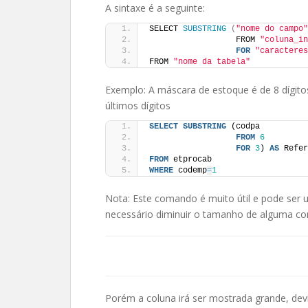
A sintaxe é a seguinte:
SELECT 
SUBSTRING
(
"nome do campo"
                  FROM 
"coluna_in
FOR
"caracteres
FROM 
"nome da tabela"
Exemplo: A máscara de estoque é de 8 dígit
últimos dígitos
SELECT
SUBSTRING
 (codpa
FROM
6
FOR
3
) 
AS
 Refer
FROM
 etprocab
WHERE
 codemp
=
1
Nota: Este comando é muito útil e pode ser u
necessário diminuir o tamanho de alguma co
Porém a coluna irá ser mostrada grande, dev