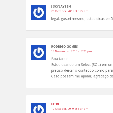
J SKYLAYZEN
26 October, 2011 at 9:22 am
legal, gostei mesmo, estas dicas est
RODRIGO GOMES
13 November, 2015 at 2:20 pm
Boa tarde!
Estou usando um Select (SQL) em uma
preciso deixar o conteúdo como par
Caso possam me ajudar, agradeço de
FITRI
10 October, 2019 at 3:34 am