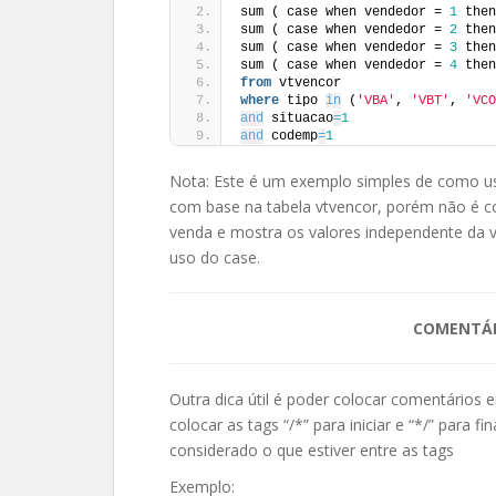
sum ( case when vendedor = 
1
 then
sum ( case when vendedor = 
2
 then
sum ( case when vendedor = 
3
 then
sum ( case when vendedor = 
4
 then
from
 vtvencor
where
 tipo 
in
 (
'VBA'
, 
'VBT'
, 
'VCO
and
 situacao
=
1
and
 codemp
=
1
Nota: Este é um exemplo simples de como u
com base na tabela vtvencor, porém não é c
venda e mostra os valores independente da 
uso do case.
COMENTÁ
Outra dica útil é poder colocar comentários
colocar as tags “/*” para iniciar e “*/” para 
considerado o que estiver entre as tags
Exemplo: