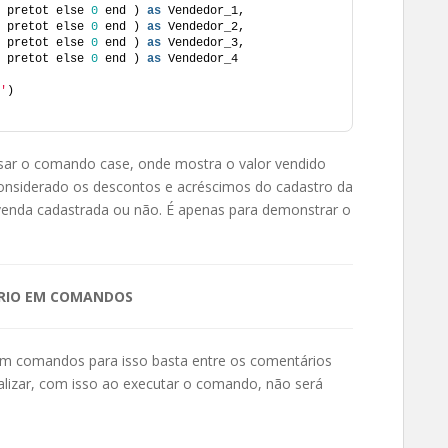
 pretot else 
0
 end ) 
as
 Vendedor_1,
 pretot else 
0
 end ) 
as
 Vendedor_2,
 pretot else 
0
 end ) 
as
 Vendedor_3,
 pretot else 
0
 end ) 
as
 Vendedor_4
'
)
sar o comando case, onde mostra o valor vendido
onsiderado os descontos e acréscimos do cadastro da
venda cadastrada ou não. É apenas para demonstrar o
RIO EM COMANDOS
 em comandos para isso basta entre os comentários
finalizar, com isso ao executar o comando, não será