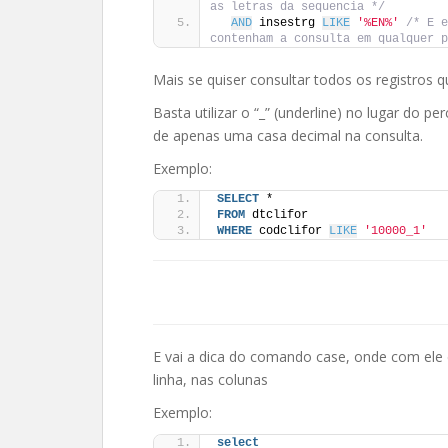
as letras da sequencia */
AND
 insestrg 
LIKE
'%EN%'
/* E e
contenham a consulta em qualquer p
Mais se quiser consultar todos os registros
Basta utilizar o “_” (underline) no lugar do pe
de apenas uma casa decimal na consulta.
Exemplo:
SELECT
 *
FROM
 dtclifor
WHERE
 codclifor 
LIKE
'10000_1'
E vai a dica do comando case, onde com ele
linha, nas colunas
Exemplo:
select