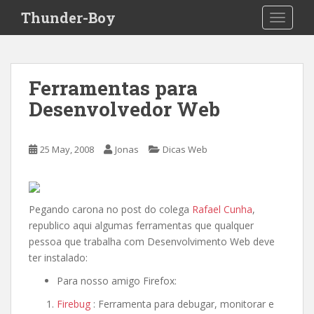
S
Thunder-Boy
TOGGLE
k
i
p
t
Ferramentas para
o
Desenvolvedor Web
m
a
i
25 May, 2008
Jonas
Dicas Web
n
c
o
n
Pegando carona no post do colega
Rafael Cunha
,
t
republico aqui algumas ferramentas que qualquer
e
pessoa que trabalha com Desenvolvimento Web deve
n
ter instalado:
t
Para nosso amigo Firefox:
Firebug
: Ferramenta para debugar, monitorar e