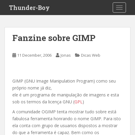
S
Thunder-Boy
TOGGLE
k
i
p
t
Fanzine sobre GIMP
o
m
a
11 December, 2006
Jonas
Dicas Web
i
n
c
o
GIMP (GNU Image Manipulation Program) como seu
n
próprio nome já diz,
t
ele é um programa de manipulação de imagens e esta
e
sob os termos da licença GNU (
GPL
)
n
A comunidade OGIMP tenta mostrar tudo sobre está
t
fabulosa ferramenta honrando o nome GIMP. Para isto
ela conta com grupo de usuarios dispostos a mostrar
do que a ferramenta é capaz. Bem como os