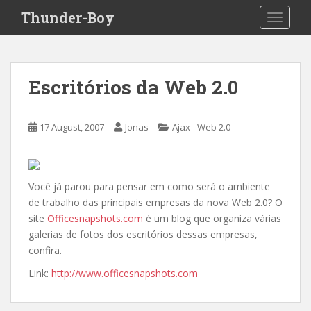
S
Thunder-Boy
TOGGLE
k
i
p
t
Escritórios da Web 2.0
o
m
a
17 August, 2007
Jonas
Ajax - Web 2.0
i
n
c
o
Você já parou para pensar em como será o ambiente
n
de trabalho das principais empresas da nova Web 2.0? O
t
site
Officesnapshots.com
é um blog que organiza várias
e
galerias de fotos dos escritórios dessas empresas,
n
confira.
t
Link:
http://www.officesnapshots.com