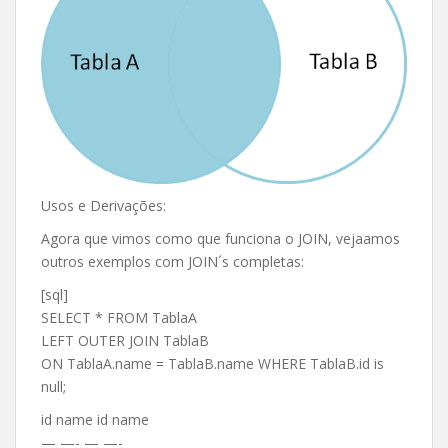
Usos e Derivações:
Agora que vimos como que funciona o JOIN, vejaamos
outros exemplos com JOIN´s completas:
[sql]
SELECT * FROM TablaA
LEFT OUTER JOIN TablaB
ON TablaA.name = TablaB.name WHERE TablaB.id is
null;
id name id name
— —- — —-