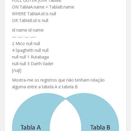
FULL OUTER JOIN TablaB
ON TablaA.name = TablaB.name
WHERE TablaA.id is null
OR TablaB.id is null
id name id name
— —- — —-
2 Mico null null
4 Spaghetti null null
null null 1 Rutabaga
null null 3 Darth Vader
[/sql]
Mostra-me os registros que não tenham relação
alguma entre a tabela A e tabela B