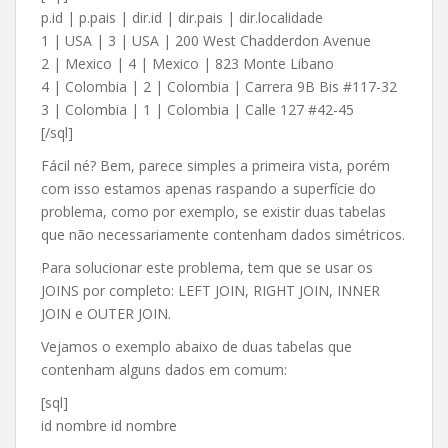
p.id | p.pais | dir.id | dir.pais | dir.localidade
1 | USA | 3 | USA | 200 West Chadderdon Avenue
2 | Mexico | 4 | Mexico | 823 Monte Libano
4 | Colombia | 2 | Colombia | Carrera 9B Bis #117-32
3 | Colombia | 1 | Colombia | Calle 127 #42-45
[/sql]
Fácil né? Bem, parece simples a primeira vista, porém
com isso estamos apenas raspando a superfície do
problema, como por exemplo, se existir duas tabelas
que não necessariamente contenham dados simétricos.
Para solucionar este problema, tem que se usar os
JOINS por completo: LEFT JOIN, RIGHT JOIN, INNER
JOIN e OUTER JOIN.
Vejamos o exemplo abaixo de duas tabelas que
contenham alguns dados em comum:
[sql]
id nombre id nombre