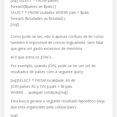
[sql] SELECT * FROM países
foreach($países as $país) {
SELECT * FROM ciudades WHERE país = $país
foreach ($ciudades as $ciudad) {
[/sql]
Como pode-se ver, não é apenas confuso de ler como
também é impossível de crescer logicamnte. Sem falar
que gera um gasto excessivo de memória.
Ai é que entra os JOIN´s…
Por exemplo, usando JOIN, pode-se ter um set de
resultados de países com a seguinte query:
[sql]SELECT * FROM localidade. AS dir
JOIN países AS p ON p.país = dir.pais
WHERE … qualquer condição[/sql]
Esta busca geraria o seguinte resultado hipotético (veja
que esta organizado pela coluna ‘pais’):
[sql]