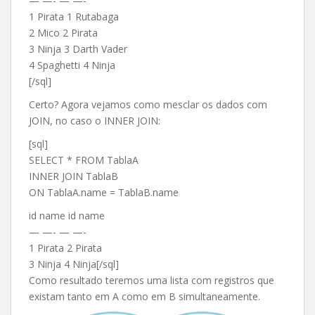
— —- — —-
1 Pirata 1 Rutabaga
2 Mico 2 Pirata
3 Ninja 3 Darth Vader
4 Spaghetti 4 Ninja
[/sql]
Certo? Agora vejamos como mesclar os dados com
JOIN, no caso o INNER JOIN:
[sql]
SELECT * FROM TablaA
INNER JOIN TablaB
ON TablaA.name = TablaB.name
id name id name
— —- — —-
1 Pirata 2 Pirata
3 Ninja 4 Ninja[/sql]
Como resultado teremos uma lista com registros que
existam tanto em A como em B simultaneamente.