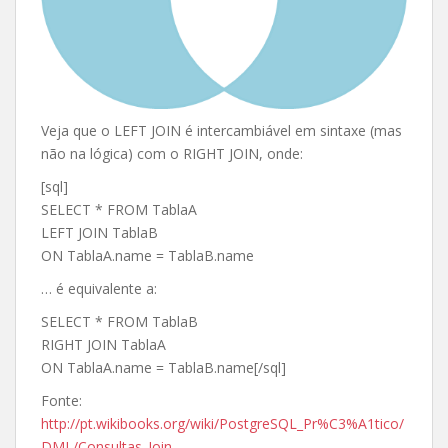
Veja que o LEFT JOIN é intercambiável em sintaxe (mas
não na lógica) com o RIGHT JOIN, onde:
[sql]
SELECT * FROM TablaA
LEFT JOIN TablaB
ON TablaA.name = TablaB.name
… é equivalente a:
SELECT * FROM TablaB
RIGHT JOIN TablaA
ON TablaA.name = TablaB.name[/sql]
Fonte:
http://pt.wikibooks.org/wiki/PostgreSQL_Pr%C3%A1tico/
DML/Consultas_Join