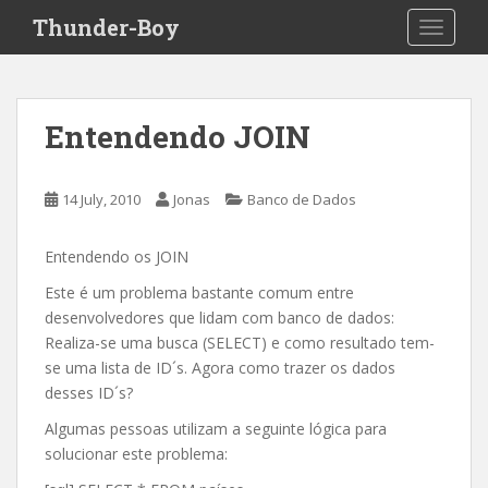
S
Thunder-Boy
TOGGLE
k
i
p
t
Entendendo JOIN
o
m
a
14 July, 2010
Jonas
Banco de Dados
i
n
Entendendo os JOIN
c
o
Este é um problema bastante comum entre
n
desenvolvedores que lidam com banco de dados:
t
Realiza-se uma busca (SELECT) e como resultado tem-
e
se uma lista de ID´s. Agora como trazer os dados
n
desses ID´s?
t
Algumas pessoas utilizam a seguinte lógica para
solucionar este problema: