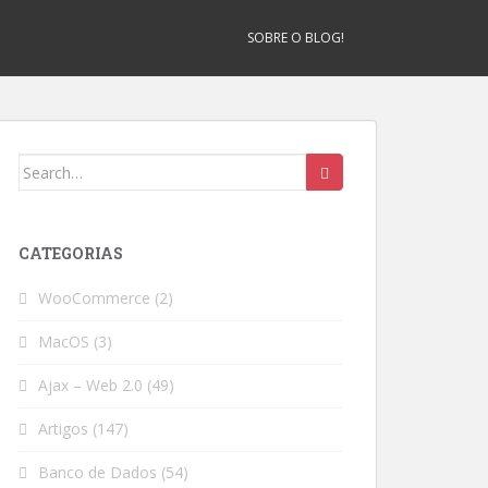
SOBRE O BLOG!
Search
for:
CATEGORIAS
WooCommerce
(2)
MacOS
(3)
Ajax – Web 2.0
(49)
Artigos
(147)
Banco de Dados
(54)