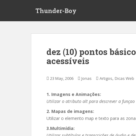
S
Thunder-Boy
k
i
p
t
o
m
dez (10) pontos básico
a
acessíveis
i
n
c
,
23 May, 2006
Jonas
Artigos
Dicas Web
o
n
t
1. Imagens e Animações:
e
Utilizar o atributo alt para descrever a funçao
n
2. Mapas de imagens:
t
Utilizar o elemento map e texto para as zonas
3.Multimídia:
Utilizar subtítulos e transcrições de áudio e de