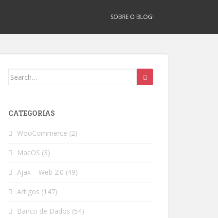
SOBRE O BLOG!
Search
for:
CATEGORIAS
WooCommerce
(2)
MacOS
(3)
Ajax – Web 2.0
(49)
Artigos
(147)
Banco de Dados
(54)