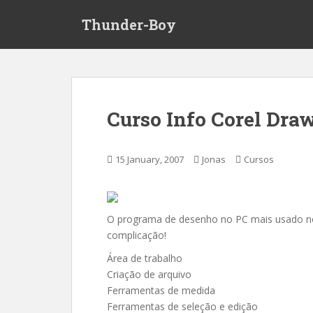
S
Thunder-Boy
k
i
p
t
o
m
Curso Info Corel Dra
a
i
n
15 January, 2007
Jonas
Cursos
c
o
n
t
O programa de desenho no PC mais usado no
e
complicação!
n
Área de trabalho
t
Criação de arquivo
Ferramentas de medida
Ferramentas de seleção e edição