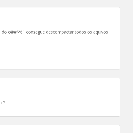
é do c@#$%¨ consegue descompactar todos os aquivos
o ?