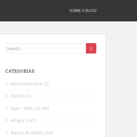
SOBRE O BLOG!
Search
for:
CATEGORIAS
WooCommerce
(2)
MacOS
(3)
Ajax – Web 2.0
(49)
Artigos
(147)
Banco de Dados
(54)