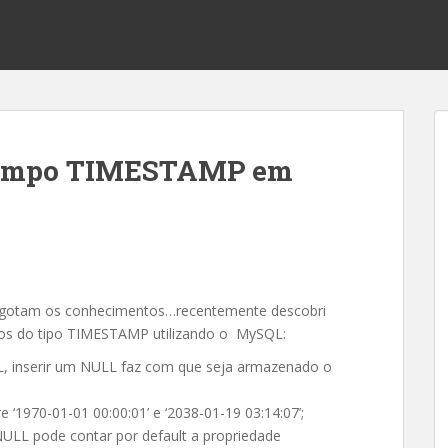
 campo TIMESTAMP em
s
sgotam os conhecimentos…recentemente descobri
pos do tipo TIMESTAMP utilizando o MySQL:
 inserir um NULL faz com que seja armazenado o
‘1970-01-01 00:00:01’ e ‘2038-01-19 03:14:07’;
LL pode contar por default a propriedade