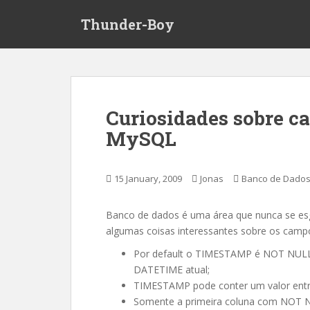
S
Thunder-Boy
k
i
p
t
o
m
Curiosidades sobre
a
MySQL
i
n
c
15 January, 2009
Jonas
Banco de Dado
o
n
t
Banco de dados é uma área que nunca se e
e
algumas coisas interessantes sobre os cam
n
Por default o TIMESTAMP é NOT NULL,
t
DATETIME atual;
TIMESTAMP pode conter um valor entre 
Somente a primeira coluna com NOT NU