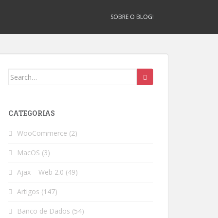
SOBRE O BLOG!
Search
for:
CATEGORIAS
WooCommerce
(2)
MacOS
(3)
Ajax – Web 2.0
(49)
Artigos
(147)
Banco de Dados
(54)