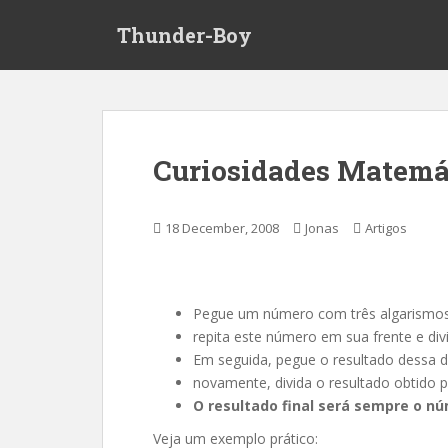
S
Thunder-Boy
k
i
p
t
o
m
Curiosidades Matemá
a
i
n
18 December, 2008
Jonas
Artigos
c
o
n
t
Pegue um número com três algarismos
e
repita este número em sua frente e di
n
Em seguida, pegue o resultado dessa div
t
novamente, divida o resultado obtido p
O resultado final será sempre o nú
Veja um exemplo prático: