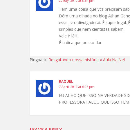
20 July, 2010 at 8:54 pm
Tem uma coisa que vcs precisam sabe
Dêm uma olhada no blog Athan Gene. 
esse livro divulgado aí. É super lega
simples que nem cientistas sabem.
Vale ir lá!!!
É a dica que posso dar.
Pingback:
Resgatando nossa história « Aula.Na.Net
RAQUEL
7 April, 2011 at 6:25 pm
EU ACHO QUE ISSO NA VERDADE S
PROFESSORA FALOU QUE ISSO TEM
LEAVE A REPLY