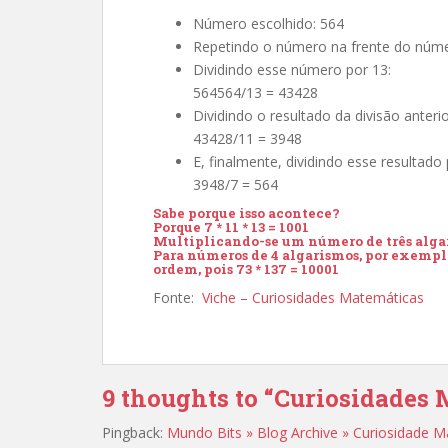
Número escolhido: 564
Repetindo o número na frente do nú
Dividindo esse número por 13:
564564/13 = 43428
Dividindo o resultado da divisão anterio
43428/11 = 3948
E, finalmente, dividindo esse resultad
3948/7 = 564
Sabe porque isso acontece?
Porque 7 * 11 * 13 = 1001
Multiplicando-se um número de três algari
Para números de 4 algarismos, por exemplo
ordem, pois 73 * 137 = 10001
Fonte:
Viche – Curiosidades Matemáticas
9 thoughts to “Curiosidades
Pingback:
Mundo Bits » Blog Archive » Curiosidade 