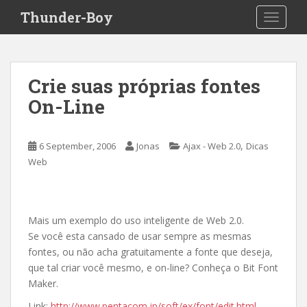
S
Thunder-Boy
TOGGLE
k
i
p
t
Crie suas próprias fontes
o
On-Line
m
a
i
,
6 September, 2006
Jonas
Ajax - Web 2.0
Dicas
n
Web
c
o
n
t
Mais um exemplo do uso inteligente de Web 2.0.
e
Se você esta cansado de usar sempre as mesmas
n
fontes, ou não acha gratuitamente a fonte que deseja,
t
que tal criar você mesmo, e on-line? Conheça o Bit Font
Maker.
Link:
http://www.pentacom.jp/soft/ex/font/edit.html